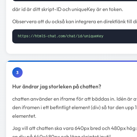
där id är ditt skript-ID och uniqueKey är en token.
Observera att du också kan integrera en direktlänk till di
https://html5-chat.com/chat/id/uniqueKey
3
Hur ändrar jag storleken på chatten?
chatten använder en iframe för att bäddas in. Idén är a
den iframen i ett befintligt element (div) så tar den upp
elementet.
Jag vill att chatten ska vara 640px bred och 480px hög
en div på 640x480px och lägg skriptet inuti!