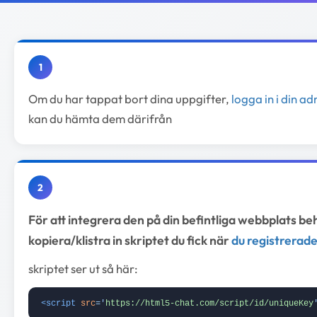
1
Om du har tappat bort dina uppgifter,
logga in i din a
kan du hämta dem därifrån
2
För att integrera den på din befintliga webbplats b
kopiera/klistra in skriptet du fick när
du registrerad
skriptet ser ut så här:
<script
src
=
'
https://html5-chat.com/script/id/uniqueKey