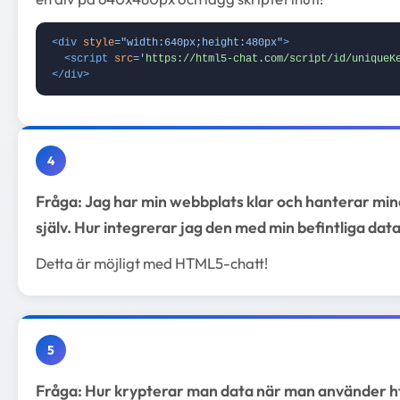
<div
style
=
"width:640px;height:480px"
>
<script
src
=
'
https://html5-chat.com/script/id/uniqueK
</div>
4
Fråga: Jag har min webbplats klar och hanterar mi
själv. Hur integrerar jag den med min befintliga dat
Detta är möjligt med HTML5-chatt!
5
Fråga: Hur krypterar man data när man använder 